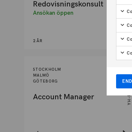
Redovisningskonsult
Co
Ansökan öppen
Co
Co
2 ÅR
Co
STOCKHOLM
MALMÖ
YH-PROGRAM
EN
GÖTEBORG
Account Manager