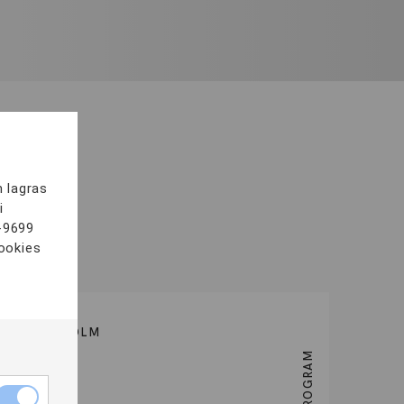
m lagras
holm
3
i
-9699
cookies
STOCKHOLM
YH-PROGRAM