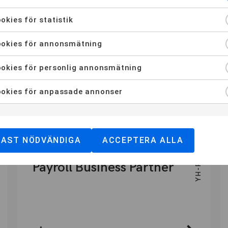
Butiksledare (Distans)
okies för statistik
Ansökan öppen
okies för annonsmätning
okies för personlig annonsmätning
1 ÅR
okies för anpassade annonser
MALMÖ
YH-PROGRAM
DAST NÖDVÄNDIGA
ACCEPTERA ALLA
Payroll Business Partner