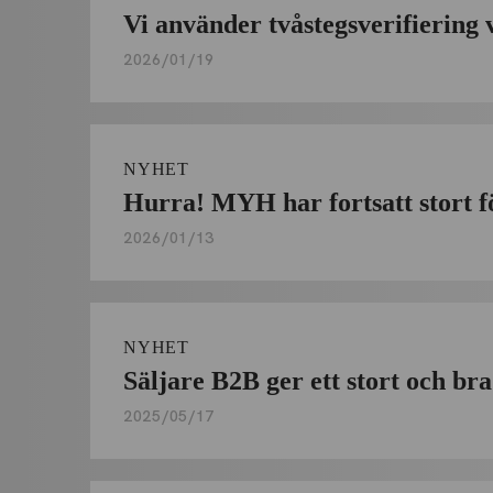
Vi använder tvåstegsverifiering 
2026/01/19
NYHET
Hurra! MYH har fortsatt stort f
2026/01/13
NYHET
Säljare B2B ger ett stort och br
2025/05/17