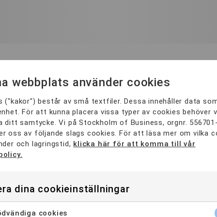
Våra YH-program
a webbplats använder cookies
 ("kakor") består av små textfiler. Dessa innehåller data so
Distans
3
Göteborg
2
Malmö
2
Stock
enhet. För att kunna placera vissa typer av cookies behöver v
 ditt samtycke. Vi på Stockholm of Business, orgnr. 556701
YH-Flex
3
KATEGORI
r oss av följande slags cookies. För att läsa mer om vilka 
nder och lagringstid,
klicka här för att komma till vår
policy.
DISTANS
ra dina cookieinställningar
YH-PROGRAM
dvändiga cookies