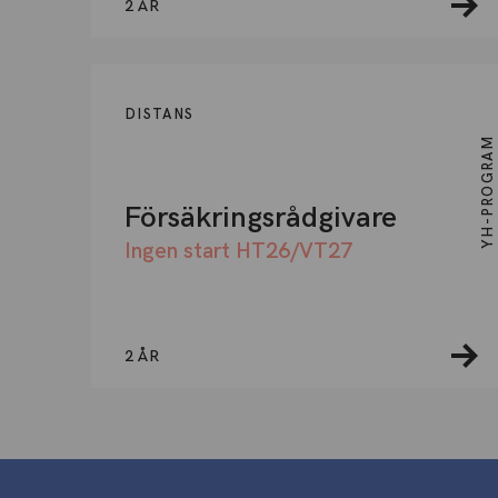
2 ÅR
DISTANS
YH-PROGRAM
Försäkringsrådgivare
Ingen start HT26/VT27
2 ÅR