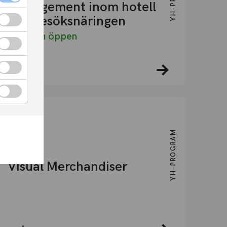
Management inom hotell
och besöksnäringen
Ansökan öppen
1,5 ÅR
DISTANS
YH-PROGRAM
Visual Merchandiser