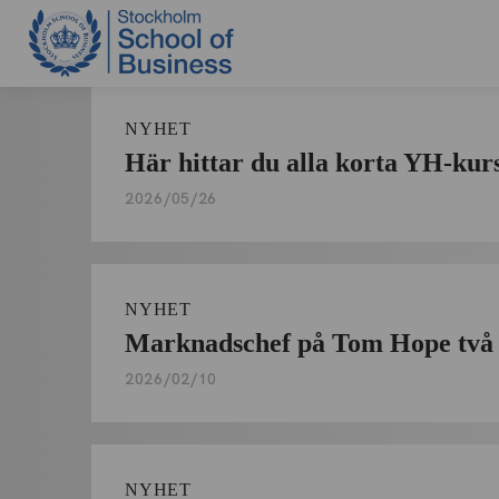
ÖRNULF KLANG
Arkiv
NYHET
Här hittar du alla korta YH-kur
2026/05/26
NYHET
Marknadschef på Tom Hope två 
2026/02/10
NYHET