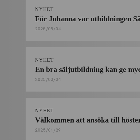
NYHET
För Johanna var utbildningen Säl
2025/05/04
NYHET
En bra säljutbildning kan ge myc
2025/03/04
NYHET
Välkommen att ansöka till höst
2025/01/29