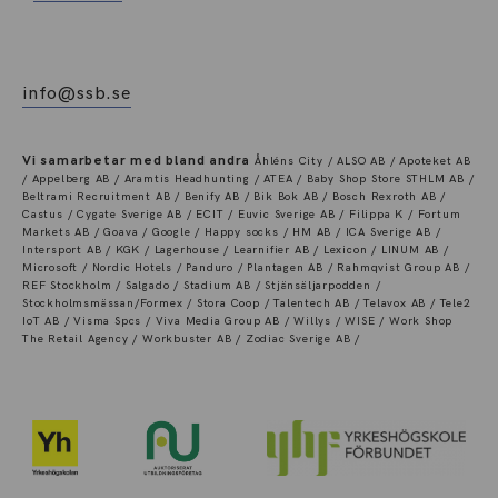
info@ssb.se
Vi samarbetar med bland andra
Åhléns City / ALSO AB / Apoteket AB
/ Appelberg AB / Aramtis Headhunting / ATEA / Baby Shop Store STHLM AB /
Beltrami Recruitment AB / Benify AB / Bik Bok AB / Bosch Rexroth AB /
Castus / Cygate Sverige AB / ECIT / Euvic Sverige AB / Filippa K / Fortum
Markets AB / Goava / Google / Happy socks / HM AB / ICA Sverige AB /
Intersport AB / KGK / Lagerhouse / Learnifier AB / Lexicon / LINUM AB /
Microsoft / Nordic Hotels / Panduro / Plantagen AB / Rahmqvist Group AB /
REF Stockholm / Salgado / Stadium AB / Stjänsäljarpodden /
Stockholmsmässan/Formex / Stora Coop / Talentech AB / Telavox AB / Tele2
IoT AB / Visma Spcs / Viva Media Group AB / Willys / WISE / Work Shop
The Retail Agency / Workbuster AB / Zodiac Sverige AB /