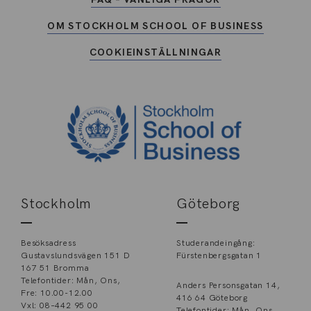
OM STOCKHOLM SCHOOL OF BUSINESS
COOKIEINSTÄLLNINGAR
Stockholm
Göteborg
Besöksadress
Studerandeingång:
Gustavslundsvägen 151 D
Fürstenbergsgatan 1
167 51 Bromma
Telefontider: Mån, Ons,
Anders Personsgatan 14,
Fre: 10.00-12.00
416 64 Göteborg
Vxl: 08–442 95 00
Telefontider: Mån, Ons,