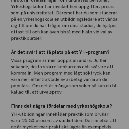
ha stora föreläsningar för hundratals personer.
Yrkeshögskolor har mycket hemuppgifter, precis
som på universitetet. Däremot har du som studerar
på en yrkeshögskola en utbildningsledare att vända
dig till om du har frågor om dina studier, de hjälper
oftast till och kan även bistå med hjälp vid val av
praktikplatser.
Är det svårt att få plats på ett YH-program?
Vissa program är mer poppis än andra. Ju fler
sökande, desto större konkurrens och svårare att
komma in. Men program med lågt söktryck kan
vara mer eftertraktade av arbetsgivarna än de
populära. Om det är många som söker så kan du bli
kallad till ett urvalsprov.
Finns det några fördelar med yrkeshögskola?
YH-utbildningar innehåller praktik som brukar
vara 25-30 procent av studietiden. Det innebär att
de är mycket mer praktiskt lagda än exempelvis