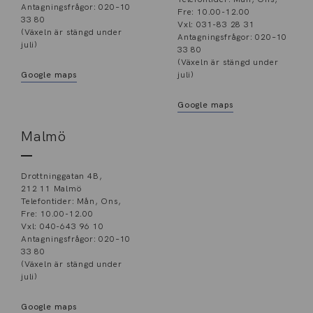
Antagningsfrågor: 020–10
Fre: 10.00-12.00
33 80
Vxl: 031-83 28 31
(Växeln är stängd under
Antagningsfrågor: 020–10
juli)
33 80
(Växeln är stängd under
Google maps
juli)
Google maps
Malmö
Drottninggatan 4B,
212 11 Malmö
Telefontider: Mån, Ons,
Fre: 10.00-12.00
Vxl: 040-643 96 10
Antagningsfrågor: 020–10
33 80
(Växeln är stängd under
juli)
Google maps