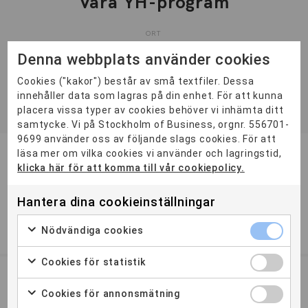
Våra YH-program
ORT
Distans
3
Göteborg
2
Malmö
2
Stockholm
3
Denna webbplats använder cookies
KATEGORI
Cookies ("kakor") består av små textfiler. Dessa
innehåller data som lagras på din enhet. För att kunna
YH-Flex
3
placera vissa typer av cookies behöver vi inhämta ditt
samtycke. Vi på Stockholm of Business, orgnr. 556701-
9699 använder oss av följande slags cookies. För att
läsa mer om vilka cookies vi använder och lagringstid,
Redovisningskonsult
klicka här för att komma till vår cookiepolicy.
Ansökan öppen
För dig som vill ha helhetsansvar inom löpande
Hantera dina cookieinställningar
redovisningsarbete, bokslut och årsredovisning.
Nödvändiga cookies
2 ÅR
STOCKHOLM
GÖTEBORG
Cookies för statistik
Butiksledare (Distans)
Cookies för annonsmätning
Ansökan öppen