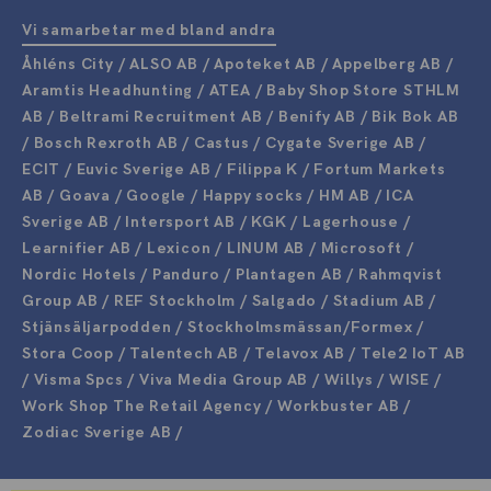
Vi samarbetar med bland andra
Åhléns City / ALSO AB / Apoteket AB / Appelberg AB /
Aramtis Headhunting / ATEA / Baby Shop Store STHLM
AB / Beltrami Recruitment AB / Benify AB / Bik Bok AB
/ Bosch Rexroth AB / Castus / Cygate Sverige AB /
ECIT / Euvic Sverige AB / Filippa K / Fortum Markets
AB / Goava / Google / Happy socks / HM AB / ICA
Sverige AB / Intersport AB / KGK / Lagerhouse /
Learnifier AB / Lexicon / LINUM AB / Microsoft /
Nordic Hotels / Panduro / Plantagen AB / Rahmqvist
Group AB / REF Stockholm / Salgado / Stadium AB /
Stjänsäljarpodden / Stockholmsmässan/Formex /
Stora Coop / Talentech AB / Telavox AB / Tele2 IoT AB
/ Visma Spcs / Viva Media Group AB / Willys / WISE /
Work Shop The Retail Agency / Workbuster AB /
Zodiac Sverige AB /