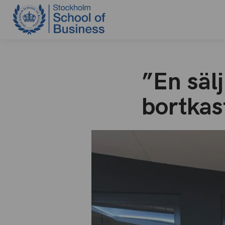
”En sälj
bortkas