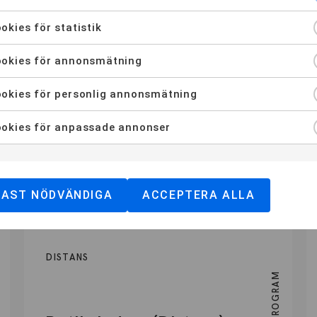
okies för statistik
okies för annonsmätning
okies för personlig annonsmätning
Våra YH-program
okies för anpassade annonser
Distans
3
Göteborg
2
Malmö
2
Stoc
YH-Flex
3
KATEGORI
DAST NÖDVÄNDIGA
ACCEPTERA ALLA
DISTANS
YH-PROGRAM