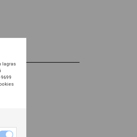
m lagras
i
-9699
data här
cookies