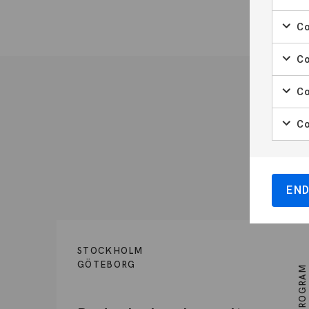
Co
Co
Co
Co
ORT
EN
STOCKHOLM
GÖTEBORG
YH-PROGRAM