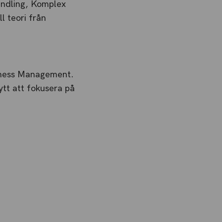
handling, Komplex
l teori från
siness Management.
nytt att fokusera på