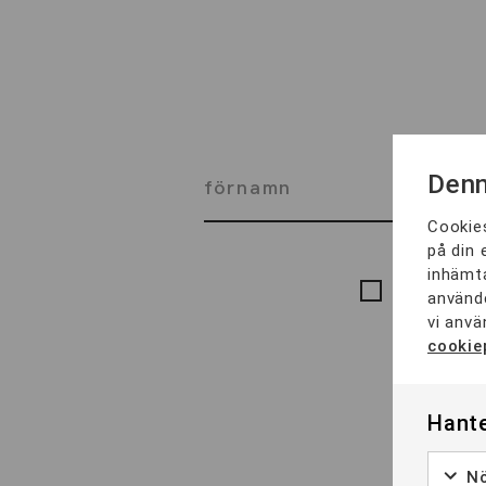
Denn
Cookies
på din 
inhämta
Jag godkä
använde
vi anvä
cookie
Hante
Nö