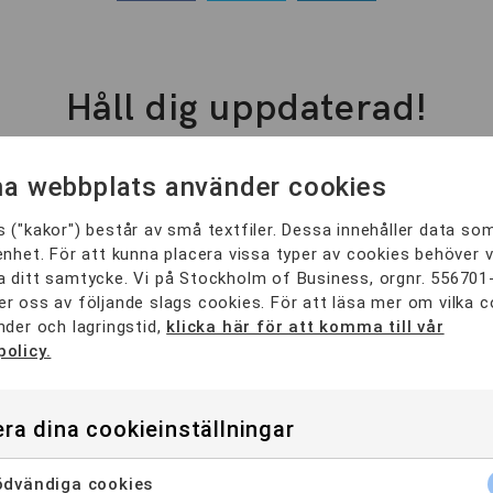
Håll dig uppdaterad!
a webbplats använder cookies
 ("kakor") består av små textfiler. Dessa innehåller data so
enhet. För att kunna placera vissa typer av cookies behöver v
 ditt samtycke. Vi på Stockholm of Business, orgnr. 556701
nner att mina uppgifter lagras.
Läs mer om vår hantering av 
r oss av följande slags cookies. För att läsa mer om vilka 
nder och lagringstid,
klicka här för att komma till vår
policy.
ra dina cookieinställningar
dvändiga cookies