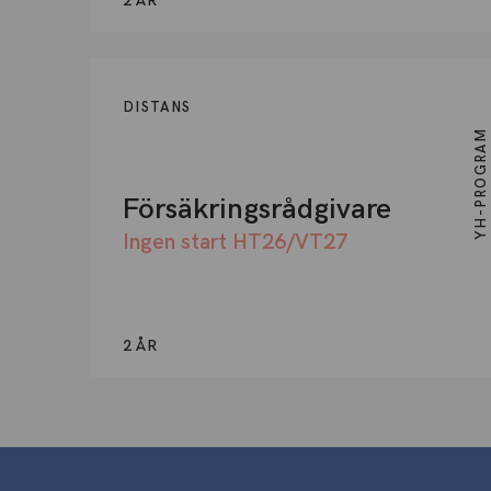
2 ÅR
DISTANS
YH-PROGRAM
Försäkringsrådgivare
Ingen start HT26/VT27
2 ÅR