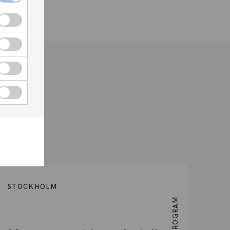
kholm
3
STOCKHOLM
YH-PROGRAM