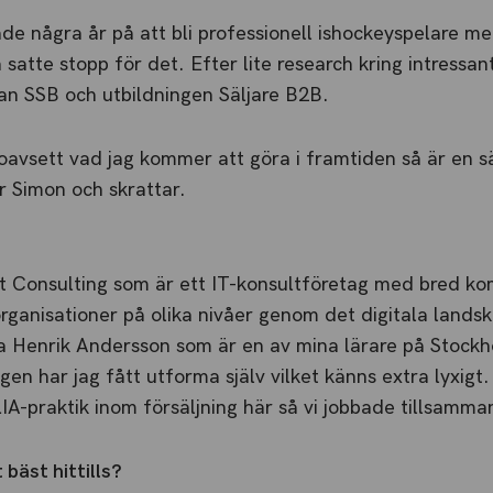
de några år på att bli professionell ishockeyspelare m
 satte stopp för det. Efter lite research kring intressa
han SSB och utbildningen Säljare B2B.
t oavsett vad jag kommer att göra i framtiden så är en sä
r Simon och skrattar.
nt Consulting som är ett IT-konsultföretag med bred k
rganisationer på olika nivåer genom det digitala landsk
 Henrik Andersson som är en av mina lärare på Stockh
en har jag fått utforma själv vilket känns extra lyxigt.
A-praktik inom försäljning här så vi jobbade tillsamma
 bäst hittills?