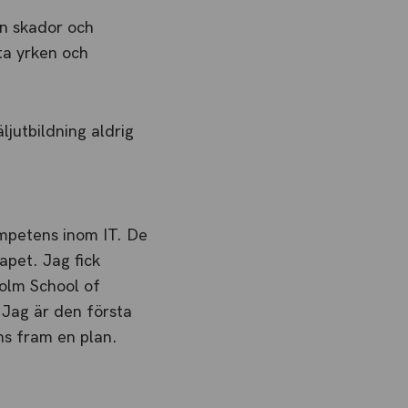
en skador och
nta yrken och
ljutbildning aldrig
ompetens inom IT. De
apet. Jag fick
olm School of
 Jag är den första
ns fram en plan.