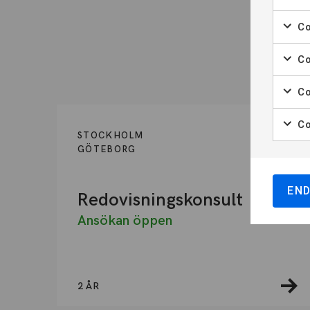
ORT
Co
Co
Co
Co
STOCKHOLM
GÖTEBORG
YH-PROGRAM
EN
Redovisningskonsult
Ansökan öppen
2 ÅR