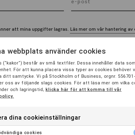
nner att mina uppgifter lagras.
Läs mer om vår hantering av 
a webbplats använder cookies
 ("kakor") består av små textfiler. Dessa innehåller data so
enhet. För att kunna placera vissa typer av cookies behöver v
 ditt samtycke. Vi på Stockholm of Business, orgnr. 556701
r oss av följande slags cookies. För att läsa mer om vilka 
nder och lagringstid,
klicka här för att komma till vår
policy.
ra dina cookieinställningar
Våra YH-program
dvändiga cookies