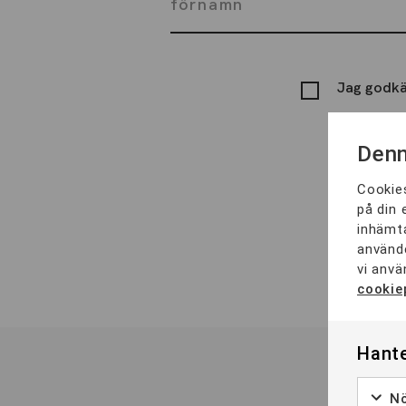
Jag godkä
Denn
Cookies
på din 
inhämta
använde
vi anvä
cookie
Hante
Nö