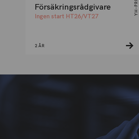
Försäkringsrådgivare
Ingen start HT26/VT27
2 ÅR