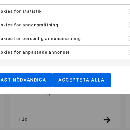
Distans
3
Göteborg
2
Malmö
2
Stoc
okies för statistik
YH-Flex
3
okies för annonsmätning
KATEGORI
okies för personlig annonsmätning
okies för anpassade annonser
DISTANS
YH-PROGRAM
DAST NÖDVÄNDIGA
ACCEPTERA ALLA
Butiksledare (Distans)
Ansökan öppen
1 ÅR