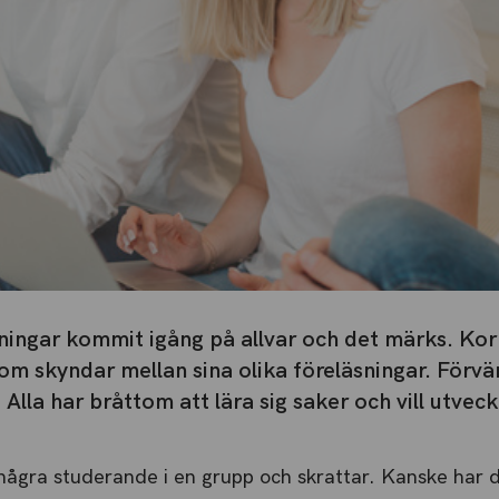
ningar kommit igång på allvar och det märks. Korr
m skyndar mellan sina olika föreläsningar. Förvän
lla har bråttom att lära sig saker och vill utveck
 några studerande i en grupp och skrattar. Kanske har d