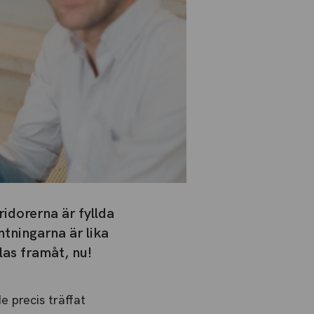
idorerna är fyllda
tningarna är lika
las framåt, nu!
e precis träffat