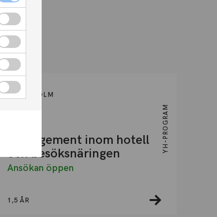
kholm
3
STOCKHOLM
YH-PROGRAM
Management inom hotell
och besöksnäringen
Ansökan öppen
1,5 ÅR