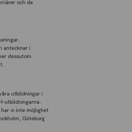
rriärer och de
.
äsningar.
h antecknar i
mmer dessutom
t.
våra utbildningar i
YH-utbildningarna.
har vi inte möjlighet
Stockholm, Göteborg