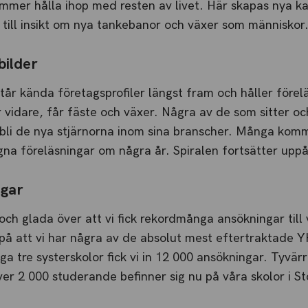
mer hålla ihop med resten av livet. Här skapas nya ka
ill insikt om nya tankebanor och växer som människor
bilder
år kända företagsprofiler längst fram och håller förel
vidare, får fäste och växer. Några av de som sitter oc
bli de nya stjärnorna inom sina branscher. Många ko
egna föreläsningar om några år. Spiralen fortsätter uppå
gar
 och glada över att vi fick rekordmånga ansökningar till 
o på att vi har några av de absolut mest eftertraktade 
a tre systerskolor fick vi in 12 000 ansökningar. Tyvärr 
över 2 000 studerande befinner sig nu på våra skolor i 