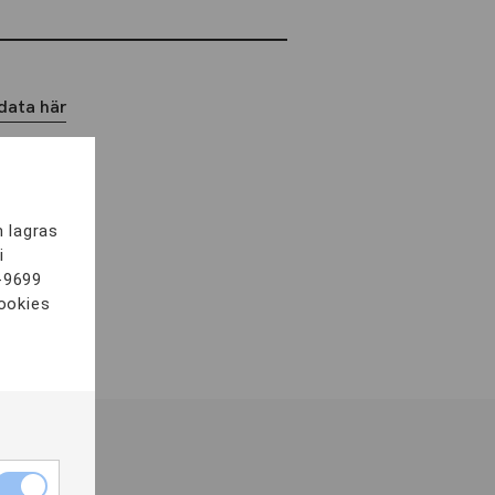
data här
m lagras
i
-9699
cookies