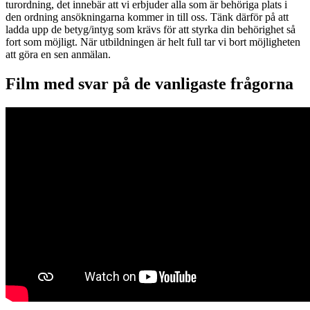
turordning, det innebär att vi erbjuder alla som är behöriga plats i
den ordning ansökningarna kommer in till oss. Tänk därför på att
ladda upp de betyg/intyg som krävs för att styrka din behörighet så
fort som möjligt. När utbildningen är helt full tar vi bort möjligheten
att göra en sen anmälan.
Film med svar på de vanligaste frågorna