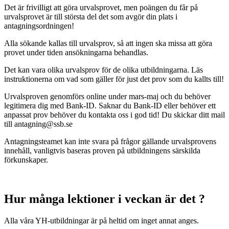
Det är frivilligt att göra urvalsprovet, men poängen du får på
urvalsprovet är till största del det som avgör din plats i
antagningsordningen!
Alla sökande kallas till urvalsprov, så att ingen ska missa att göra
provet under tiden ansökningarna behandlas.
Det kan vara olika urvalsprov för de olika utbildningarna. Läs
instruktionerna om vad som gäller för just det prov som du kallts till!
Urvalsproven genomförs online under mars-maj och du behöver
legitimera dig med Bank-ID. Saknar du Bank-ID eller behöver ett
anpassat prov behöver du kontakta oss i god tid! Du skickar ditt mail
till antagning@ssb.se
Antagningsteamet kan inte svara på frågor gällande urvalsprovens
innehåll, vanligtvis baseras proven på utbildningens särskilda
förkunskaper.
Hur många lektioner i veckan är det ?
Alla våra YH-utbildningar är på heltid om inget annat anges.