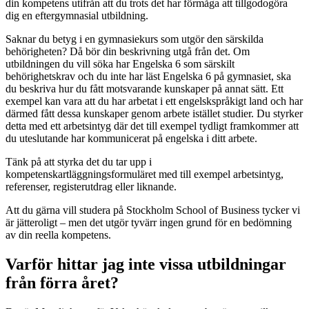
din kompetens utifrån att du trots det har förmåga att tillgodogöra
dig en eftergymnasial utbildning.
Saknar du betyg i en gymnasiekurs som utgör den särskilda
behörigheten? Då bör din beskrivning utgå från det. Om
utbildningen du vill söka har Engelska 6 som särskilt
behörighetskrav och du inte har läst Engelska 6 på gymnasiet, ska
du beskriva hur du fått motsvarande kunskaper på annat sätt. Ett
exempel kan vara att du har arbetat i ett engelskspråkigt land och har
därmed fått dessa kunskaper genom arbete istället studier. Du styrker
detta med ett arbetsintyg där det till exempel tydligt framkommer att
du uteslutande har kommunicerat på engelska i ditt arbete.
Tänk på att styrka det du tar upp i
kompetenskartläggningsformuläret med till exempel arbetsintyg,
referenser, registerutdrag eller liknande.
Att du gärna vill studera på Stockholm School of Business tycker vi
är jätteroligt – men det utgör tyvärr ingen grund för en bedömning
av din reella kompetens.
Varför hittar jag inte vissa utbildningar
från förra året?