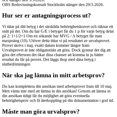
OBS Redovisningskonsult Stockholm stänger den 29/3-2026.
Hur ser er antagningsprocess ut?
Vi tittar på ditt betyg i det särskilda behörighetskravet och räknar ett
snitt på det. Om du har G/E i betyget får du 1 p för varje betyg delat
på 2: 1+1/2=1 Om en sökande har MVG / A betyget får man
maxpoäng (10). Utöver detta tittar vi på resultatet av urvalsprovet.
Provet skrivs i maj, exakt datum kommer längre fram
Urvalsprovet är inte obligatoriskt att göra. Dock gynnar det dig att
göra det eftersom det ökar dina chanser att komma in ju bättre
resultat du får på provet. Det läggs ihop med dina betyg i
slutbedömningen
När ska jag lämna in mitt arbetsprov?
Du kan komplettera din ansökan med arbetsprover fram till 10 maj.
Men vänta inte med att lämna in din ansökan! Genom att lämna in
din ansökan tidigt får du möjlighet att göra eventuella
behörighetsprov och få återkoppling på din dokumentation i god tid.
Måste man göra urvalsprov?