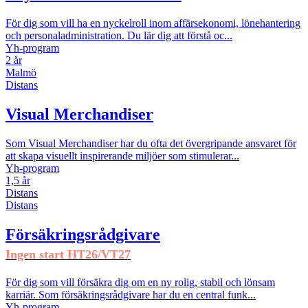
För dig som vill ha en nyckelroll inom affärsekonomi, lönehantering
och personaladministration. Du lär dig att förstå oc...
Yh-program
2 år
Malmö
Distans
Visual Merchandiser
Som Visual Merchandiser har du ofta det övergripande ansvaret för
att skapa visuellt inspirerande miljöer som stimulerar...
Yh-program
1,5 år
Distans
Distans
Försäkringsrådgivare
Ingen start HT26/VT27
För dig som vill försäkra dig om en ny rolig, stabil och lönsam
karriär. Som försäkringsrådgivare har du en central funk...
Yh-program