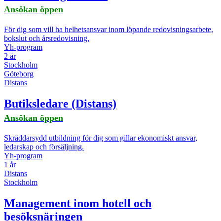
Ansökan öppen
För dig som vill ha helhetsansvar inom löpande redovisningsarbete,
bokslut och årsredovisning.
Yh-program
2 år
Stockholm
Göteborg
Distans
Butiksledare (Distans)
Ansökan öppen
Skräddarsydd utbildning för dig som gillar ekonomiskt ansvar,
ledarskap och försäljning.
Yh-program
1 år
Distans
Stockholm
Management inom hotell och
besöksnäringen