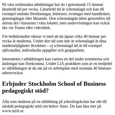
På våra ortsbundna utbildningar har du i genomsnitt 15 timmar
lärarledd tid per vecka. Lärarledd tid är schemalagd och kan till
exempel omfatta föreläsningar, lektioner, övningar med handledare,
genomgångar eller liknande. Den schemalagda tiden genomförs till
största del i klassrum i våra lokaler, men undervisningen kan också
ske via Teams eller videolänk.
För heltidsstudier räknar vi med att du ägnar cirka 40 timmar per
vecka åt studierna. Under den tid som inte är schemalagd är dina
studiemöjligheter flexiblare – ej schemalagd tid är till exempel
självstudier, individuella uppgifter och grupparbete.
Intensiteten i utbildningen kan variera en del under terminerna och
ändringar kan förekomma. Under LIA-praktiken som är en tredjedel
av utbildningen är du ute på en arbetsplats med normala 40 timmars
arbetsveckor.
Erbjuder Stockholm School of Business
pedagogiskt stöd?
Alla som studerar på en utbildning på yrkeshögskolan har rätt till
särskilt pedagogiskt stöd om behov finns. Du kan läsa mer på
www.myh.se