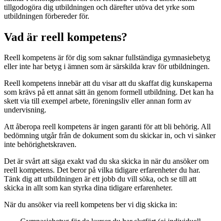
tillgodogöra dig utbildningen och därefter utöva det yrke som
utbildningen förbereder för.
Vad är reell kompetens?
Reell kompetens är för dig som saknar fullständiga gymnasiebetyg
eller inte har betyg i ämnen som är särskilda krav för utbildningen.
Reell kompetens innebär att du visar att du skaffat dig kunskaperna
som krävs på ett annat sätt än genom formell utbildning. Det kan ha
skett via till exempel arbete, föreningsliv eller annan form av
undervisning.
Att åberopa reell kompetens är ingen garanti för att bli behörig. All
bedömning utgår från de dokument som du skickar in, och vi sänker
inte behörighetskraven.
Det är svårt att säga exakt vad du ska skicka in när du ansöker om
reell kompetens. Det beror på vilka tidigare erfarenheter du har.
Tänk dig att utbildningen är ett jobb du vill söka, och se till att
skicka in allt som kan styrka dina tidigare erfarenheter.
När du ansöker via reell kompetens ber vi dig skicka in: