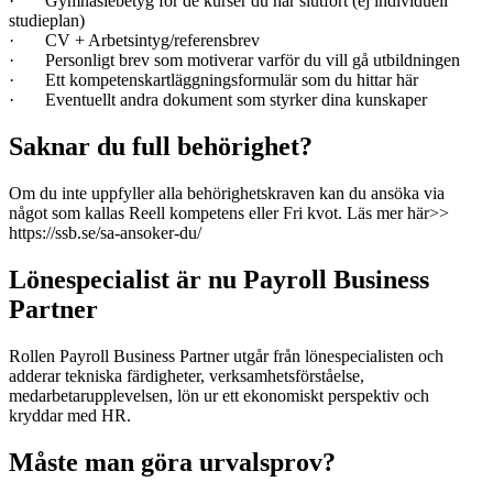
· Gymnasiebetyg för de kurser du har slutfört (ej individuell
studieplan)
· CV + Arbetsintyg/referensbrev
· Personligt brev som motiverar varför du vill gå utbildningen
· Ett kompetenskartläggningsformulär som du hittar här
· Eventuellt andra dokument som styrker dina kunskaper
Saknar du full behörighet?
Om du inte uppfyller alla behörighetskraven kan du ansöka via
något som kallas Reell kompetens eller Fri kvot. Läs mer här>>
https://ssb.se/sa-ansoker-du/
Lönespecialist är nu Payroll Business
Partner
Rollen Payroll Business Partner utgår från lönespecialisten och
adderar tekniska färdigheter, verksamhetsförståelse,
medarbetarupplevelsen, lön ur ett ekonomiskt perspektiv och
kryddar med HR.
Måste man göra urvalsprov?