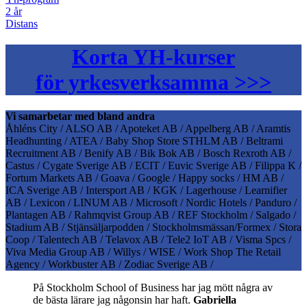
2 år
Distans
Korta YH-kurser
för yrkesverksamma >>>
Vi samarbetar med bland andra
Åhléns City / ALSO AB / Apoteket AB / Appelberg AB / Aramtis
Headhunting / ATEA / Baby Shop Store STHLM AB / Beltrami
Recruitment AB / Benify AB / Bik Bok AB / Bosch Rexroth AB /
Castus / Cygate Sverige AB / ECIT / Euvic Sverige AB / Filippa K /
Fortum Markets AB / Goava / Google / Happy socks / HM AB /
ICA Sverige AB / Intersport AB / KGK / Lagerhouse / Learnifier
AB / Lexicon / LINUM AB / Microsoft / Nordic Hotels / Panduro /
Plantagen AB / Rahmqvist Group AB / REF Stockholm / Salgado /
Stadium AB / Stjänsäljarpodden / Stockholmsmässan/Formex / Stora
Coop / Talentech AB / Telavox AB / Tele2 IoT AB / Visma Spcs /
Viva Media Group AB / Willys / WISE / Work Shop The Retail
Agency / Workbuster AB / Zodiac Sverige AB /
På Stockholm School of Business har jag mött några av
de bästa lärare jag någonsin har haft.
Gabriella