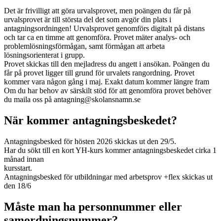
Det är frivilligt att göra urvalsprovet, men poängen du får på
urvalsprovet är till största del det som avgör din plats i
antagningsordningen! Urvalsprovet genomförs digitalt på distans
och tar ca en timme att genomföra. Provet mäter analys- och
problemlösningsförmågan, samt förmågan att arbeta
lösningsorienterat i grupp.
Provet skickas till den mejladress du angett i ansökan. Poängen du
får på provet ligger till grund för urvalets rangordning. Provet
kommer vara någon gång i maj. Exakt datum kommer längre fram
Om du har behov av särskilt stöd för att genomföra provet behöver
du maila oss på antagning@skolansnamn.se
När kommer antagningsbeskedet?
Antagningsbesked för hösten 2026 skickas ut den 29/5.
Har du sökt till en kort YH-kurs kommer antagningsbeskedet cirka 1
månad innan
kursstart.
Antagningsbesked för utbildningar med arbetsprov +flex skickas ut
den 18/6
Måste man ha personnummer eller
samordningsnummer?