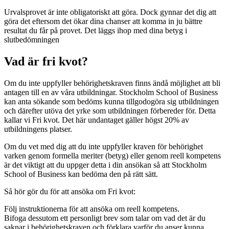
Urvalsprovet är inte obligatoriskt att göra. Dock gynnar det dig att
göra det eftersom det ökar dina chanser att komma in ju bättre
resultat du får på provet. Det läggs ihop med dina betyg i
slutbedömningen
Vad är fri kvot?
Om du inte uppfyller behörighetskraven finns ändå möjlighet att bli
antagen till en av våra utbildningar. Stockholm School of Business
kan anta sökande som bedöms kunna tillgodogöra sig utbildningen
och därefter utöva det yrke som utbildningen förbereder för. Detta
kallar vi Fri kvot. Det här undantaget gäller högst 20% av
utbildningens platser.
Om du vet med dig att du inte uppfyller kraven för behörighet
varken genom formella meriter (betyg) eller genom reell kompetens
är det viktigt att du uppger detta i din ansökan så att Stockholm
School of Business kan bedöma den på rätt sätt.
Så hör gör du för att ansöka om Fri kvot:
Följ instruktionerna för att ansöka om reell kompetens.
Bifoga dessutom ett personligt brev som talar om vad det är du
saknar i behörighetskraven och förklara varför du anser kunna