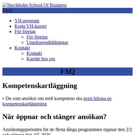
FAQ
YH-program
Korta YH-kurser
För företag
För företag
Uppdragsutbildningar
Kontakt
Kontakt
Karriär hos oss
FAQ
Kompetenskartläggning
• Du som ansöker om reell kompetens ska
även bifoga en
kompetenskartläggning
När öppnar och stänger ansökan?
Ansökningsperioden för de flesta långa programmen öppnar den 2/2
och stänger den 3/5-2026.