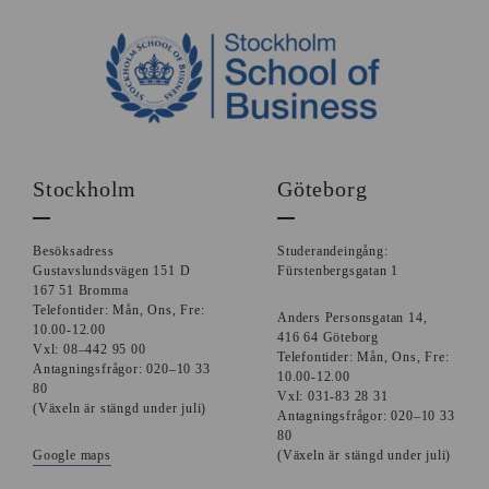
Stockholm
Göteborg
Besöksadress
Studerandeingång:
Gustavslundsvägen 151 D
Fürstenbergsgatan 1
167 51 Bromma
Telefontider: Mån, Ons, Fre:
Anders Personsgatan 14,
10.00-12.00
416 64 Göteborg
Vxl: 08–442 95 00
Telefontider: Mån, Ons, Fre:
Antagningsfrågor: 020–10 33
10.00-12.00
80
Vxl: 031-83 28 31
(Växeln är stängd under juli)
Antagningsfrågor: 020–10 33
80
Google maps
(Växeln är stängd under juli)