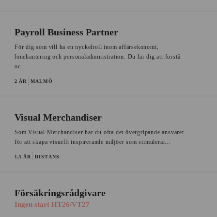
Payroll Business Partner
För dig som vill ha en nyckelroll inom affärsekonomi,
lönehantering och personaladministration. Du lär dig att förstå
oc...
2 ÅR
MALMÖ
Visual Merchandiser
Som Visual Merchandiser har du ofta det övergripande ansvaret
för att skapa visuellt inspirerande miljöer som stimulerar...
1,5 ÅR
DISTANS
Försäkringsrådgivare
Ingen start HT26/VT27