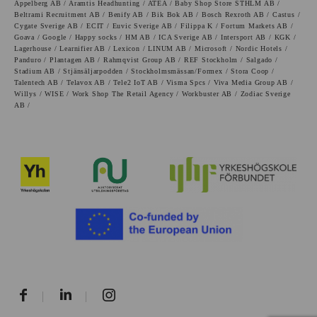
Appelberg AB / Aramtis Headhunting / ATEA / Baby Shop Store STHLM AB /
Beltrami Recruitment AB / Benify AB / Bik Bok AB / Bosch Rexroth AB / Castus /
Cygate Sverige AB / ECIT / Euvic Sverige AB / Filippa K / Fortum Markets AB /
Goava / Google / Happy socks / HM AB / ICA Sverige AB / Intersport AB / KGK /
Lagerhouse / Learnifier AB / Lexicon / LINUM AB / Microsoft / Nordic Hotels /
Panduro / Plantagen AB / Rahmqvist Group AB / REF Stockholm / Salgado /
Stadium AB / Stjänsäljarpodden / Stockholmsmässan/Formex / Stora Coop /
Talentech AB / Telavox AB / Tele2 IoT AB / Visma Spcs / Viva Media Group AB /
Willys / WISE / Work Shop The Retail Agency / Workbuster AB / Zodiac Sverige
AB /