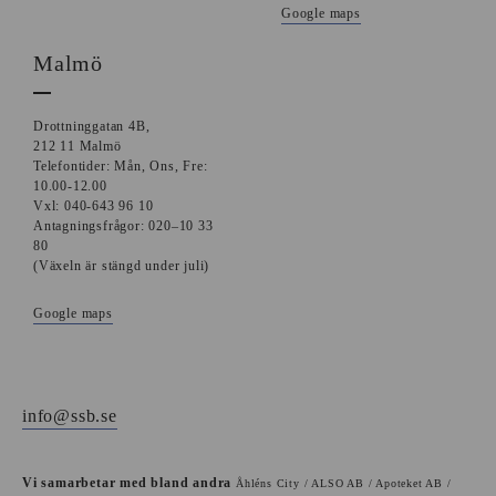
Google maps
Malmö
Drottninggatan 4B,
212 11 Malmö
Telefontider: Mån, Ons, Fre:
10.00-12.00
Vxl: 040-643 96 10
Antagningsfrågor: 020–10 33
80
(Växeln är stängd under juli)
Google maps
info@ssb.se
Vi samarbetar med bland andra
Åhléns City / ALSO AB / Apoteket AB /