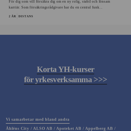
För dig som vill försäkra dig om en ny rolig, stabil och lönsam
karriär. Som försäkringsrådgivare har du en central funk...
2 ÅR
DISTANS
Korta YH-kurser
för yrkesverksamma >>>
Vi samarbetar med bland andra
Åhléns City / ALSO AB / Apoteket AB / Appelberg AB /