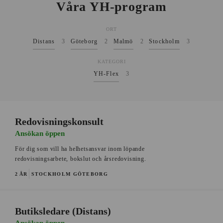
Våra YH-program
ORT
Distans
3
Göteborg
2
Malmö
2
Stockholm
3
KATEGORI
YH-Flex
3
Redovisningskonsult
Ansökan öppen
För dig som vill ha helhetsansvar inom löpande
redovisningsarbete, bokslut och årsredovisning.
2 ÅR
STOCKHOLM
GÖTEBORG
Butiksledare (Distans)