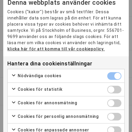
Denna webbplats använder cookies
Vad är LIA?
Cookies ("kakor") består av små textfiler. Dessa
innehåller data som lagras på din enhet. För att kunna
placera vissa typer av cookies behöver vi inhämta ditt
samtycke. Vi på Stockholm of Business, orgnr. 556701-
Hjälper Stockholm School of Business
9699 använder oss av följande slags cookies. För att
till och fixar studentbostad?
läsa mer om vilka cookies vi använder och lagringstid,
klicka här för att komma till vår cookiepolicy.
Hantera dina cookieinställningar
Får man jobb efter examen?
Nödvändiga cookies
Cookies för statistik
Har ni reservplatser/sen anmälan?
Cookies för annonsmätning
Cookies för personlig annonsmätning
Distansutbildningar?
Cookies för anpassade annonser