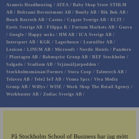
Aramtis Headhunting / ATEA / Baby Shop Store STHLM
AB / Beltrami Recruitment AB / Benify AB / Bik Bok AB /
Bosch Rexroth AB / Castus / Cygate Sverige AB / ECIT /
Euvic Sverige AB / Filippa K / Fortum Markets AB / Goava
/ Google / Happy socks / HM AB / ICA Sverige AB /
Intersport AB / KGK / Lagerhouse / Learnifier AB /
Lexicon / LINUM AB / Microsoft / Nordic Hotels / Panduro
/ Plantagen AB / Rahmqvist Group AB / REF Stockholm /
Salgado / Stadium AB / Stjänsäljarpodden /
Stockholmsmässan/Formex / Stora Coop / Talentech AB /
Telavox AB / Tele2 IoT AB / Visma Spcs / Viva Media
Group AB / Willys / WISE / Work Shop The Retail Agency /
Workbuster AB / Zodiac Sverige AB /
På Stockholm School of Business har jag mött