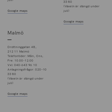
juli)
33 80
(Växeln är stängd under
Google maps
juli)
Google maps
Malmö
Drottninggatan 4B,
212 11 Malmö
Telefontider: Mån, Ons,
Fre: 10.00-12.00
Vxl: 040-643 96 10
Antagningsfrågor: 020–10
33 80
(Växeln är stängd under
juli)
Google maps