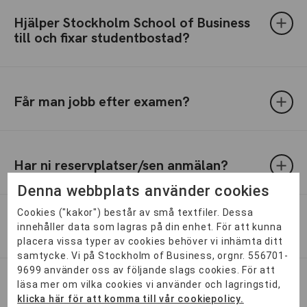
Hjälper Stockholm School of Business
till och fixar studentbostad?
Får man jobb efter examen?
Har ni reservplatser/sen anmälan?
Denna webbplats använder cookies
Cookies ("kakor") består av små textfiler. Dessa
Distansutbildningar?
innehåller data som lagras på din enhet. För att kunna
placera vissa typer av cookies behöver vi inhämta ditt
samtycke. Vi på Stockholm of Business, orgnr. 556701-
9699 använder oss av följande slags cookies. För att
läsa mer om vilka cookies vi använder och lagringstid,
Måste man fixa sin egen praktik?
klicka här för att komma till vår cookiepolicy.