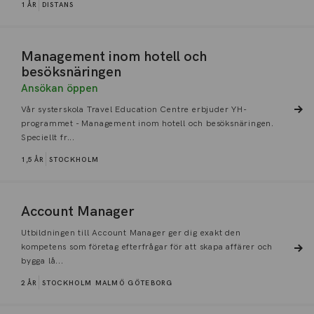
1 ÅR
DISTANS
Management inom hotell och
besöksnäringen
Ansökan öppen
Vår systerskola Travel Education Centre erbjuder YH-
programmet - Management inom hotell och besöksnäringen.
Speciellt fr...
1,5 ÅR
STOCKHOLM
Account Manager
Utbildningen till Account Manager ger dig exakt den
kompetens som företag efterfrågar för att skapa affärer och
bygga lå...
2 ÅR
STOCKHOLM
MALMÖ
GÖTEBORG