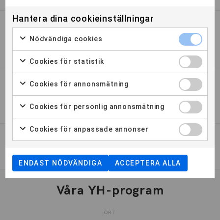
Hantera dina cookieinställningar
Fortsätter utbildningen under
Nödvändiga cookies
sommaren?
Cookies för statistik
Cookies för annonsmätning
Vad är kraven för att kunna gå era
utbildningar?
Cookies för personlig annonsmätning
Cookies för anpassade annonser
Behöver jag arbetslivserfarenhet?
ENDAST NÖDVÄNDIGA
ACCEPTERA ALLA
Våra YH-program
ORT