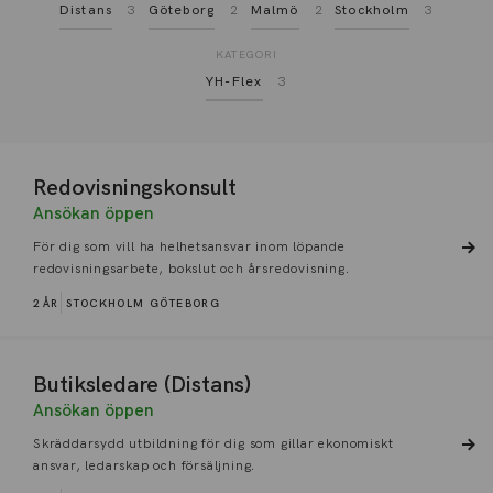
Distans
3
Göteborg
2
Malmö
2
Stockholm
3
KATEGORI
YH-Flex
3
Redovisningskonsult
Ansökan öppen
För dig som vill ha helhetsansvar inom löpande
redovisningsarbete, bokslut och årsredovisning.
2 ÅR
STOCKHOLM
GÖTEBORG
Butiksledare (Distans)
Ansökan öppen
Skräddarsydd utbildning för dig som gillar ekonomiskt
ansvar, ledarskap och försäljning.