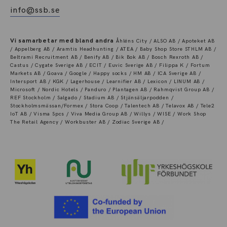
info@ssb.se
Vi samarbetar med bland andra
Åhléns City / ALSO AB / Apoteket AB
/ Appelberg AB / Aramtis Headhunting / ATEA / Baby Shop Store STHLM AB /
Beltrami Recruitment AB / Benify AB / Bik Bok AB / Bosch Rexroth AB /
Castus / Cygate Sverige AB / ECIT / Euvic Sverige AB / Filippa K / Fortum
Markets AB / Goava / Google / Happy socks / HM AB / ICA Sverige AB /
Intersport AB / KGK / Lagerhouse / Learnifier AB / Lexicon / LINUM AB /
Microsoft / Nordic Hotels / Panduro / Plantagen AB / Rahmqvist Group AB /
REF Stockholm / Salgado / Stadium AB / Stjänsäljarpodden /
Stockholmsmässan/Formex / Stora Coop / Talentech AB / Telavox AB / Tele2
IoT AB / Visma Spcs / Viva Media Group AB / Willys / WISE / Work Shop
The Retail Agency / Workbuster AB / Zodiac Sverige AB /