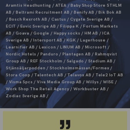
Aramtis Headhunting / ATEA / Baby Shop Store STHLM
AB / Beltrami Recruitment AB / Benify AB / Bik Bok AB
/ Bosch Rexroth AB / Castus / Cygate Sverige AB /
ECIT / Euvic Sverige AB / Filippa K / Fortum Markets
AB / Goava / Google / Happy socks / HM AB / ICA
Sverige AB / Intersport AB / KGK / Lagerhouse /
Learnifier AB / Lexicon / LINUM AB / Microsoft /
Nordic Hotels / Panduro / Plantagen AB / Rahmqvist
Group AB / REF Stockholm / Salgado / Stadium AB /
Stjänsäljarpodden / Stockholmsmässan/Formex /
Stora Coop / Talentech AB / Telavox AB / Tele2 IoT AB
/ Visma Spcs / Viva Media Group AB / Willys / WISE /
Work Shop The Retail Agency / Workbuster AB /
Zodiac Sverige AB /