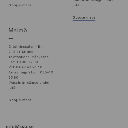
(Växeln är stängd under
Google maps
juli)
Google maps
Malmö
Drottninggatan 4B,
212 11 Malmö
Telefontider: Mån, Ons,
Fre: 10.00-12.00
Vxl: 040-643 96 10
Antagningsfrågor: 020–10
33 80
(Växeln är stängd under
juli)
Google maps
info@ssb.se