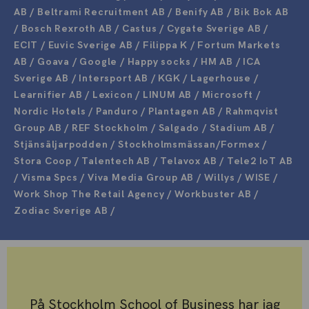
AB / Beltrami Recruitment AB / Benify AB / Bik Bok AB
/ Bosch Rexroth AB / Castus / Cygate Sverige AB /
ECIT / Euvic Sverige AB / Filippa K / Fortum Markets
AB / Goava / Google / Happy socks / HM AB / ICA
Sverige AB / Intersport AB / KGK / Lagerhouse /
Learnifier AB / Lexicon / LINUM AB / Microsoft /
Nordic Hotels / Panduro / Plantagen AB / Rahmqvist
Group AB / REF Stockholm / Salgado / Stadium AB /
Stjänsäljarpodden / Stockholmsmässan/Formex /
Stora Coop / Talentech AB / Telavox AB / Tele2 IoT AB
/ Visma Spcs / Viva Media Group AB / Willys / WISE /
Work Shop The Retail Agency / Workbuster AB /
Zodiac Sverige AB /
På Stockholm School of Business har jag