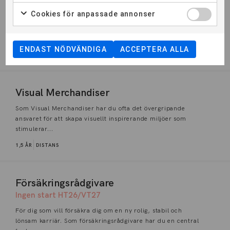
Payroll Business Partner
Cookies för anpassade annonser
För dig som vill ha en nyckelroll inom affärsekonomi,
lönehantering och personaladministration. Du lär dig att
förstå oc...
ENDAST NÖDVÄNDIGA
ACCEPTERA ALLA
2 ÅR
MALMÖ
Visual Merchandiser
Som Visual Merchandiser har du ofta det övergripande
ansvaret för att skapa visuellt inspirerande miljöer som
stimulerar...
1,5 ÅR
DISTANS
Försäkringsrådgivare
Ingen start HT26/VT27
För dig som vill försäkra dig om en ny rolig, stabil och
lönsam karriär. Som försäkringsrådgivare har du en central