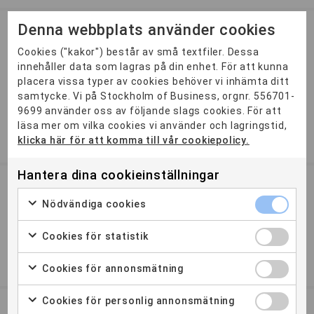
Denna webbplats använder cookies
Management inom hotell och
Cookies ("kakor") består av små textfiler. Dessa
besöksnäringen
innehåller data som lagras på din enhet. För att kunna
Ansökan öppen
placera vissa typer av cookies behöver vi inhämta ditt
Vår systerskola Travel Education Centre erbjuder YH-
samtycke. Vi på Stockholm of Business, orgnr. 556701-
programmet - Management inom hotell och besöksnäringen.
9699 använder oss av följande slags cookies. För att
Speciellt fr...
läsa mer om vilka cookies vi använder och lagringstid,
klicka här för att komma till vår cookiepolicy.
1,5 ÅR
STOCKHOLM
Hantera dina cookieinställningar
Account Manager
Nödvändiga cookies
Utbildningen till Account Manager ger dig exakt den
kompetens som företag efterfrågar för att skapa affärer och
Cookies för statistik
bygga lå...
2 ÅR
STOCKHOLM
MALMÖ
GÖTEBORG
Cookies för annonsmätning
Cookies för personlig annonsmätning