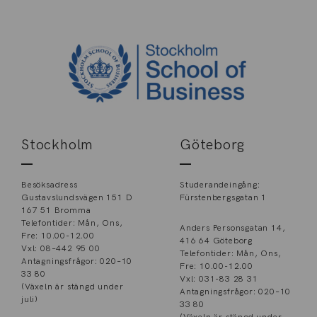
Stockholm
Göteborg
Besöksadress
Studerandeingång:
Gustavslundsvägen 151 D
Fürstenbergsgatan 1
167 51 Bromma
Telefontider: Mån, Ons,
Anders Personsgatan 14,
Fre: 10.00-12.00
416 64 Göteborg
Vxl: 08–442 95 00
Telefontider: Mån, Ons,
Antagningsfrågor: 020–10
Fre: 10.00-12.00
33 80
Vxl: 031-83 28 31
(Växeln är stängd under
Antagningsfrågor: 020–10
juli)
33 80