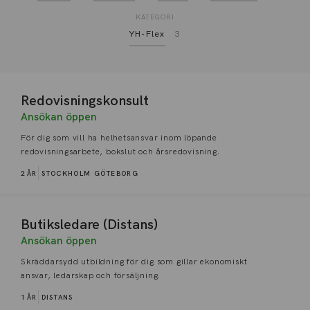
KATEGORI
YH-Flex
3
Redovisningskonsult
Ansökan öppen
För dig som vill ha helhetsansvar inom löpande
redovisningsarbete, bokslut och årsredovisning.
2 ÅR
STOCKHOLM
GÖTEBORG
Butiksledare (Distans)
Ansökan öppen
Skräddarsydd utbildning för dig som gillar ekonomiskt
ansvar, ledarskap och försäljning.
1 ÅR
DISTANS