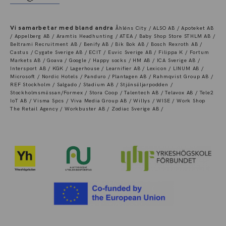
Vi samarbetar med bland andra
Åhléns City / ALSO AB / Apoteket AB
/ Appelberg AB / Aramtis Headhunting / ATEA / Baby Shop Store STHLM AB /
Beltrami Recruitment AB / Benify AB / Bik Bok AB / Bosch Rexroth AB /
Castus / Cygate Sverige AB / ECIT / Euvic Sverige AB / Filippa K / Fortum
Markets AB / Goava / Google / Happy socks / HM AB / ICA Sverige AB /
Intersport AB / KGK / Lagerhouse / Learnifier AB / Lexicon / LINUM AB /
Microsoft / Nordic Hotels / Panduro / Plantagen AB / Rahmqvist Group AB /
REF Stockholm / Salgado / Stadium AB / Stjänsäljarpodden /
Stockholmsmässan/Formex / Stora Coop / Talentech AB / Telavox AB / Tele2
IoT AB / Visma Spcs / Viva Media Group AB / Willys / WISE / Work Shop
The Retail Agency / Workbuster AB / Zodiac Sverige AB /