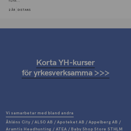
funk...
2 ÅR
DISTANS
Korta YH-kurser
för yrkesverksamma >>>
Vi samarbetar med bland andra
Åhléns City / ALSO AB / Apoteket AB / Appelberg AB /
Aramtis Headhunting / ATEA / Baby Shop Store STHLM