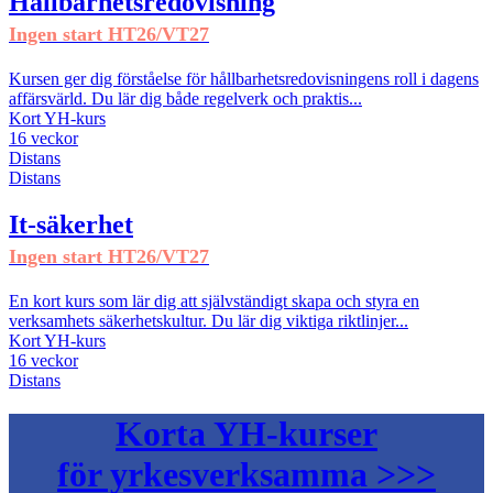
Hållbarhetsredovisning
Ingen start HT26/VT27
Kursen ger dig förståelse för hållbarhetsredovisningens roll i dagens
affärsvärld. Du lär dig både regelverk och praktis...
Kort YH-kurs
16 veckor
Distans
Distans
It-säkerhet
Ingen start HT26/VT27
En kort kurs som lär dig att självständigt skapa och styra en
verksamhets säkerhetskultur. Du lär dig viktiga riktlinjer...
Kort YH-kurs
16 veckor
Distans
Korta YH-kurser
för yrkesverksamma >>>