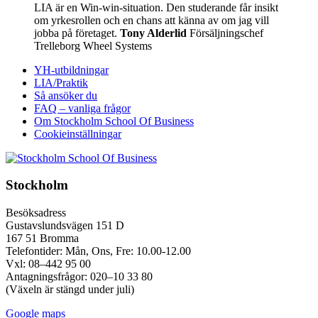
LIA är en Win-win-situation. Den studerande får insikt
om yrkesrollen och en chans att känna av om jag vill
jobba på företaget.
Tony Alderlid
Försäljningschef
Trelleborg Wheel Systems
YH-utbildningar
LIA/Praktik
Så ansöker du
FAQ – vanliga frågor
Om Stockholm School Of Business
Cookieinställningar
Stockholm
Besöksadress
Gustavslundsvägen 151 D
167 51 Bromma
Telefontider: Mån, Ons, Fre: 10.00-12.00
Vxl: 08–442 95 00
Antagningsfrågor: 020–10 33 80
(Växeln är stängd under juli)
Google maps