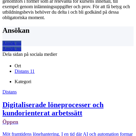
genomförs i former som är relevanta för kursens innehåll, till
exempel genom inlämningsuppgifter och prov. För att få betyg och
utbildningsbevis behöver du delta i och bli godkänd på dessa
obligatoriska moment.
Ansökan
Ansök nu
Ansök nu
Dela sidan på sociala medier
Ort
Distans
11
Kategori
Distans
Digitaliserade löneprocesser och
kundorienterat arbetssätt
Öppen
Möt framtidens lönehantering. I en tid där AI och automation formar