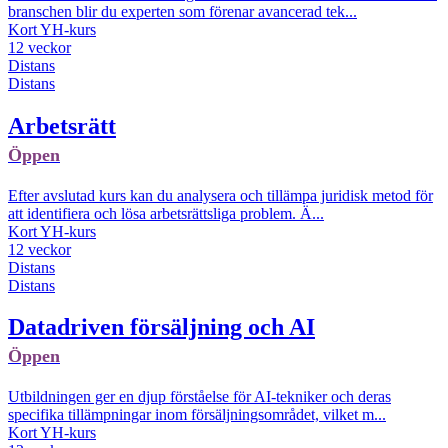
branschen blir du experten som förenar avancerad tek...
Kort YH-kurs
12 veckor
Distans
Distans
Arbetsrätt
Öppen
Efter avslutad kurs kan du analysera och tillämpa juridisk metod för
att identifiera och lösa arbetsrättsliga problem. Ä...
Kort YH-kurs
12 veckor
Distans
Distans
Datadriven försäljning och AI
Öppen
Utbildningen ger en djup förståelse för AI-tekniker och deras
specifika tillämpningar inom försäljningsområdet, vilket m...
Kort YH-kurs