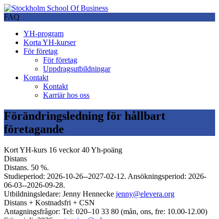
FAQ
YH-program
Korta YH-kurser
För företag
För företag
Uppdragsutbildningar
Kontakt
Kontakt
Karriär hos oss
Förändringsledning för hållbart
företagande
Kort YH-kurs
16 veckor
40 Yh-poäng
Distans
Distans. 50 %.
Studieperiod: 2026-10-26--2027-02-12. Ansökningsperiod: 2026-
06-03--2026-09-28.
Utbildningsledare: Jenny Hennecke
jenny@elevera.org
Distans + Kostnadsfri + CSN
Antagningsfrågor: Tel: 020–10 33 80 (mån, ons, fre: 10.00-12.00)