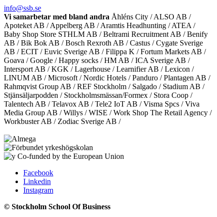
info@ssb.se
Vi samarbetar med bland andra
Åhléns City / ALSO AB /
Apoteket AB / Appelberg AB / Aramtis Headhunting / ATEA /
Baby Shop Store STHLM AB / Beltrami Recruitment AB / Benify
AB / Bik Bok AB / Bosch Rexroth AB / Castus / Cygate Sverige
AB / ECIT / Euvic Sverige AB / Filippa K / Fortum Markets AB /
Goava / Google / Happy socks / HM AB / ICA Sverige AB /
Intersport AB / KGK / Lagerhouse / Learnifier AB / Lexicon /
LINUM AB / Microsoft / Nordic Hotels / Panduro / Plantagen AB /
Rahmqvist Group AB / REF Stockholm / Salgado / Stadium AB /
Stjänsäljarpodden / Stockholmsmässan/Formex / Stora Coop /
Talentech AB / Telavox AB / Tele2 IoT AB / Visma Spcs / Viva
Media Group AB / Willys / WISE / Work Shop The Retail Agency /
Workbuster AB / Zodiac Sverige AB /
Facebook
Linkedin
Instagram
© Stockholm School Of Business