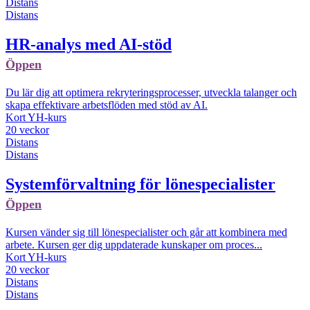
Distans
Distans
HR-analys med AI-stöd
Öppen
Du lär dig att optimera rekryteringsprocesser, utveckla talanger och
skapa effektivare arbetsflöden med stöd av AI.
Kort YH-kurs
20 veckor
Distans
Distans
Systemförvaltning för lönespecialister
Öppen
Kursen vänder sig till lönespecialister och går att kombinera med
arbete. Kursen ger dig uppdaterade kunskaper om proces...
Kort YH-kurs
20 veckor
Distans
Distans