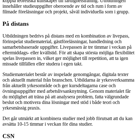
koppla teoretiska kunskaper till färdighetsträning. Utbildningen
innehåller studieuppgifter oberoende av tid och rum i form av
filmade föreläsningar och projekt, såväl individuella som i grupp.
På distans
Utbildningen bedrivs på distans med en kombination av livepass,
förinspelat studiematerial, gästföreläsningar, handledning och
samarbetsbaserade uppgifter. Livepassen är tre timmar i veckan på
eftermiddags- eller kvällstid. För att skapa största möjliga flexibilitet
spelas livepassen in, vilket ger möjlighet till repetition, att ta igen
missade tillfällen eller studera i egen takt.
Studiematerialet består av inspelade genomgångar, digitala texter
och aktuellt material från branschen. Utbildarna är yrkesverksamma
från aktuellt yrkesområde och ger kursdeltagarna case och
övningsuppgifter med arbetslivsanknytning. Genom materialet får
du möjlighet att träna på att analysera problem, fatta välgrundade
beslut och motivera dina lösningar med stöd i både teori och
yrkesmässig praxis.
Det går utmärkt att kombinera studier med jobb förutsatt att du kan
avsätta 10-15 timmar i veckan för dina studier.
CSN