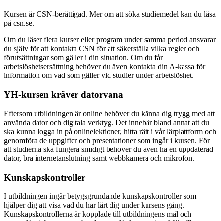
Kursen är CSN-berättigad. Mer om att söka studiemedel kan du läsa
på csn.se.
Om du läser flera kurser eller program under samma period ansvarar
du själv för att kontakta CSN för att säkerställa vilka regler och
förutsättningar som gäller i din situation. Om du får
arbetslöshetsersättning behöver du även kontakta din A-kassa för
information om vad som gäller vid studier under arbetslöshet.
YH-kursen kräver datorvana
Eftersom utbildningen är online behöver du känna dig trygg med att
använda dator och digitala verktyg. Det innebär bland annat att du
ska kunna logga in på onlinelektioner, hitta rätt i vår lärplattform och
genomföra de uppgifter och presentationer som ingår i kursen. För
att studierna ska fungera smidigt behöver du även ha en uppdaterad
dator, bra internetanslutning samt webbkamera och mikrofon.
Kunskapskontroller
I utbildningen ingår betygsgrundande kunskapskontroller som
hjälper dig att visa vad du har lärt dig under kursens gång.
Kunskapskontrollerna är kopplade till utbildningens mål och