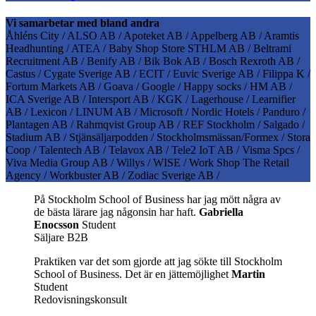
Vi samarbetar med bland andra
Åhléns City / ALSO AB / Apoteket AB / Appelberg AB / Aramtis
Headhunting / ATEA / Baby Shop Store STHLM AB / Beltrami
Recruitment AB / Benify AB / Bik Bok AB / Bosch Rexroth AB /
Castus / Cygate Sverige AB / ECIT / Euvic Sverige AB / Filippa K /
Fortum Markets AB / Goava / Google / Happy socks / HM AB /
ICA Sverige AB / Intersport AB / KGK / Lagerhouse / Learnifier
AB / Lexicon / LINUM AB / Microsoft / Nordic Hotels / Panduro /
Plantagen AB / Rahmqvist Group AB / REF Stockholm / Salgado /
Stadium AB / Stjänsäljarpodden / Stockholmsmässan/Formex / Stora
Coop / Talentech AB / Telavox AB / Tele2 IoT AB / Visma Spcs /
Viva Media Group AB / Willys / WISE / Work Shop The Retail
Agency / Workbuster AB / Zodiac Sverige AB /
På Stockholm School of Business har jag mött några av
de bästa lärare jag någonsin har haft.
Gabriella
Enocsson
Student
Säljare B2B
Praktiken var det som gjorde att jag sökte till Stockholm
School of Business. Det är en jättemöjlighet
Martin
Student
Redovisningskonsult