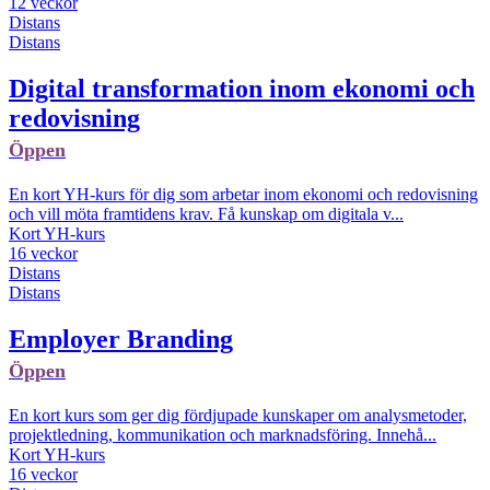
12 veckor
Distans
Distans
Digital transformation inom ekonomi och
redovisning
Öppen
En kort YH-kurs för dig som arbetar inom ekonomi och redovisning
och vill möta framtidens krav. Få kunskap om digitala v...
Kort YH-kurs
16 veckor
Distans
Distans
Employer Branding
Öppen
En kort kurs som ger dig fördjupade kunskaper om analysmetoder,
projektledning, kommunikation och marknadsföring. Innehå...
Kort YH-kurs
16 veckor