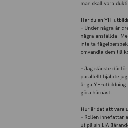
man skall vara dukt
Har du en YH-utbild
– Under några år dr
några anställda. Me
inte ta fågelperspek
omvandla dem till ko
– Jag släckte därfö
parallellt hjälpte j
åriga YH-utbildning 
göra härnäst.
Hur är det att vara 
– Rollen innefattar 
ut på sin LiA (läran