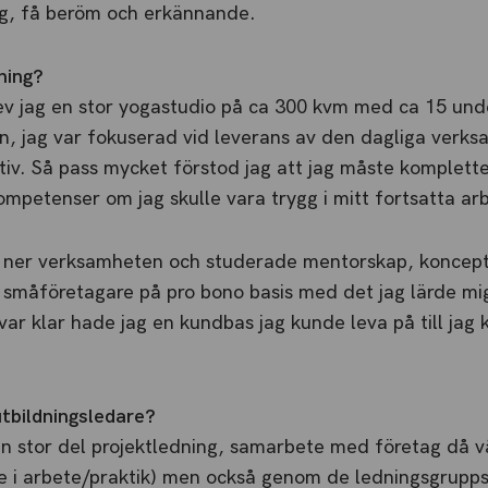
ig, få beröm och erkännande.
ning?
ev jag en stor yogastudio på ca 300 kvm med ca 15 und
n, jag var fokuserad vid leverans av den dagliga verk
tiv. Så pass mycket förstod jag att jag måste komplett
mpetenser om jag skulle vara trygg i mitt fortsatta ar
r ner verksamheten och studerade mentorskap, koncept
ag småföretagare på pro bono basis med det jag lärde mig
var klar hade jag en kundbas jag kunde leva på till jag 
utbildningsledare?
en stor del projektledning, samarbete med företag då v
de i arbete/praktik) men också genom de ledningsgrupp