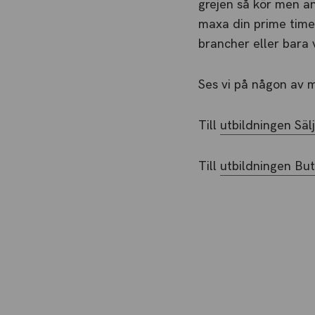
grejen så kör men ann
maxa din prime time 
brancher eller bara v
Ses vi på någon av 
Till
utbildningen Säl
Till
utbildningen But