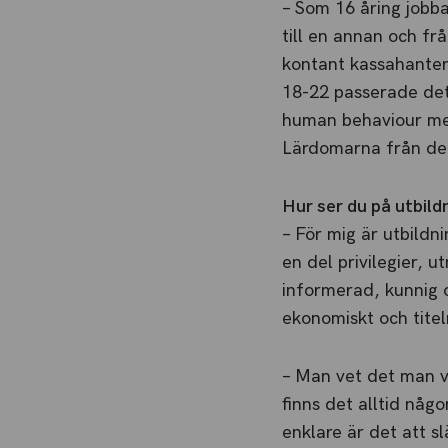
– Som 16 åring jobba
till en annan och fr
kontant kassahanteri
18-22 passerade de
human behaviour men
Lärdomarna från det
Hur ser du på utbild
­– För mig är utbildn
en del privilegier, 
informerad, kunnig 
ekonomiskt och titel
– Man vet det man v
finns det alltid någ
enklare är det att s