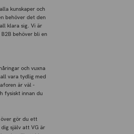
 alla kunskaper och
igen behöver det den
l klara sig. Vi är
e B2B behöver bli en
onåringar och vuxna
kall vara tydlig med
aforen är väl -
h fysiskt innan du
r över gör du ett
 dig själv att VG är