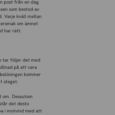
in post från en dag
ansen som bestod av
. Varje kväll mellan
 mersmak om ämnet
d har rätt.
an tar följer det med
killnad på att vara
a belöningen kommer
et steget.
ot om. Dessutom
står det desto
mpa i motvind med att