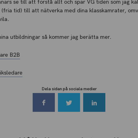
ars se till att förstå allt och spar VG tiden som jag kall
(fria tid) till att nätverka med dina klasskamrater, o
ila.
mina utbildningar så kommer jag berätta mer.
jare B2B
iksledare
Dela sidan på sociala medier