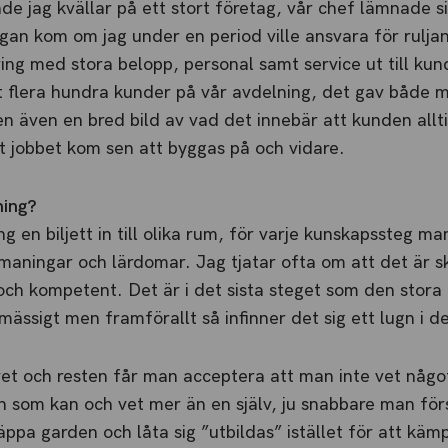
de jag kvällar på ett stort företag, vår chef lämnade s
ågan kom om jag under en period ville ansvara för rulj
ng med stora belopp, personal samt service ut till kund
t flera hundra kunder på vår avdelning, det gav både
 även en bred bild av vad det innebär att kunden allti
 jobbet kom sen att byggas på och vidare.
ning?
ing en biljett in till olika rum, för varje kunskapssteg m
utmaningar och lärdomar. Jag tjatar ofta om att det är s
och kompetent. Det är i det sista steget som den stor
mässigt men framförallt så infinner det sig ett lugn i d
et och resten får man acceptera att man inte vet någ
on som kan och vet mer än en själv, ju snabbare man för
läppa garden och låta sig ”utbildas” istället för att kä