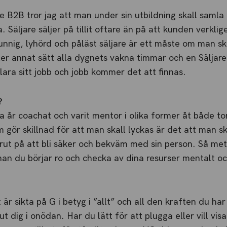
re B2B tror jag att man under sin utbildning skall samla
a. Säljare säljer på tillit oftare än på att kunden verkl
unnig, lyhörd och påläst säljare är ett måste om man skal
eller annat sätt alla dygnets vakna timmar och en Säljar
lara sitt jobb och jobb kommer det att finnas.
?
 år coachat och varit mentor i olika former åt både t
 gör skillnad för att man skall lyckas är det att man s
rut på att bli säker och bekväm med sin person. Så met
nnan du börjar ro och checka av dina resurser mentalt oc
 är sikta på G i betyg i ”allt” och all den kraften du ha
t dig i onödan. Har du lätt för att plugga eller vill visa