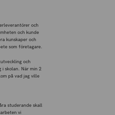
erleverantörer och
samheten och kunde
era kunskaper och
bete som företagare.
utveckling och
 i skolan. När min 2
kom på vad jag ville
åra studerande skall
sarbeten vi